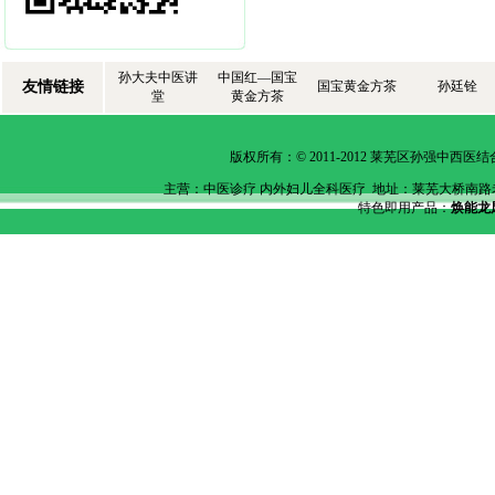
孙大夫中医讲
中国红—国宝
友情链接
国宝黄金方茶
孙廷铨
堂
黄金方茶
版权所有：© 2011-2012 莱芜区孙强中
主营：中医诊疗 内外妇儿全科医疗 地址：莱芜
大桥南路老泰
特色即用产品：
焕能龙