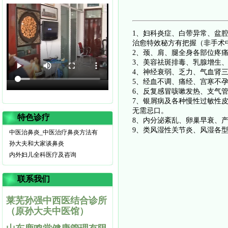
1、妇科炎症、白带异常、盆
治愈特效秘方有把握（非手术
2、颈、肩、腿全身各部位疼痛
3、美容祛斑排毒、乳腺增生
4、神经衰弱、乏力、气血肾
5、经血不调、痛经、宫寒不
6、反复感冒咳嗽发热、支气管
7、银屑病及各种慢性过敏性
无需忌口。
特色诊疗
8、内分泌紊乱、卵巢早衰、
9、类风湿性关节炎、风湿各
中医治鼻炎_中医治疗鼻炎方法有
孙大夫和大家谈鼻炎
内外妇儿全科医疗及咨询
联系我们
莱芜孙强中西医结合诊所
（原孙大夫中医馆）