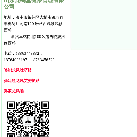
山东鹿鸣堂健康管理有限
公司
地址：
济南市莱芜区大桥南路老泰
丰棉纺
厂向南100 米路西
晓波汽修
西邻
新汽车站向北100米路西晓波汽
修西邻
电话：13863443832，
18764008197，18763456520
唤能龙凤肚脐贴
孙廷铨龙凤艾灸护贴
孙家龙凤汤